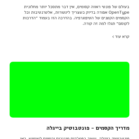
בעולם של פונטי ראווה קסומים, אין דבר מתסכל יותר מחלונית
OpenType אפורה בדיוק כשצריך ליגטורות, אלטרנטיבות וכל
הקסמים הקטנים של הטיפוגרפיה. בהדרכה הזו בעמוד ״הדרכות
לקוסם״ תגלו למה זה קורה.
קרא עוד
מדריך הקסמים - פונטבוטיק בייגלה
פונטבוטיק בייגלה, עשיר בפיצ'רים מגניבים וכיפיים לשימוש. כאן